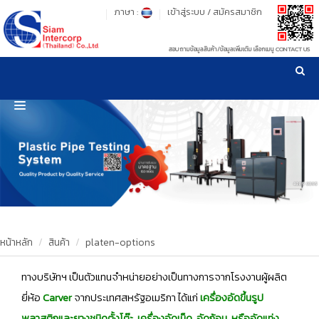
ภาษา :
เข้าสู่ระบบ
/
สมัครสมาชิก
สอบถามข้อมูลสินค้า/ข้อมูลเพิ่มเติม เลือกเมนู CONTACT US
เวลาทำการ: จันทร์-ศุกร์ เวลา 09:00-17:30 น.
!
!
รู้ลึก รู้จริง เรื่องเครื่องมือทดสอบวัสดุ ! ยืน 1 เรื่องมาตรฐานการให้บริการ
NEW WEBSITE
HOME
PRODUCT
OUR CLIENTS
OUR WORKS
หน้าหลัก
สินค้า
platen-options
CALIBRATION
ทางบริษัทฯ เป็นตัวแทนจำหน่ายอย่างเป็นทางการจากโรงงานผู้ผลิต
ยี่ห้อ
Carver
จากประเทศสหรัฐอเมริกา ได้แก่
เครื่องอัดขึ้นรูป
CONTACT US
พลาสติกและยางชนิดตั้งโต๊ะ, เครื่องอัดเม็ด, อัดก้อน, หรืออัดแท่ง,