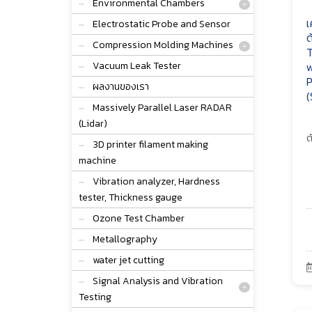
Environmental Chambers
เ
Electrostatic Probe and Sensor
ด
Compression Molding Machines
T
Vacuum Leak Tester
w
P
ผลงานของเรา
(
Massively Parallel Laser RADAR
(Lidar)
ต
3D printer filament making
machine
Vibration analyzer, Hardness
tester, Thickness gauge
Ozone Test Chamber
Metallography
water jet cutting
Signal Analysis and Vibration
Testing