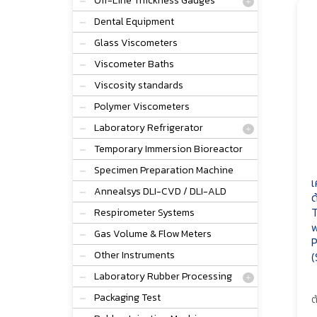
Off-Line Thickness Gauges
Dental Equipment
Glass Viscometers
Viscometer Baths
Viscosity standards
Polymer Viscometers
Laboratory Refrigerator
Temporary Immersion Bioreactor
Specimen Preparation Machine
เ
Annealsys DLI-CVD / DLI-ALD
ด
T
Respirometer Systems
w
Gas Volume & Flow Meters
P
Other Instruments
(
Laboratory Rubber Processing
Packaging Test
ต