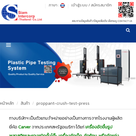
ภาษา :
เข้าสู่ระบบ
/
สมัครสมาชิก
สอบถามข้อมูลสินค้า/ข้อมูลเพิ่มเติม เลือกเมนู CONTACT US
เวลาทำการ: จันทร์-ศุกร์ เวลา 09:00-17:30 น.
!
!
รู้ลึก รู้จริง เรื่องเครื่องมือทดสอบวัสดุ ! ยืน 1 เรื่องมาตรฐานการให้บริการ
NEW WEBSITE
HOME
PRODUCT
OUR CLIENTS
OUR WORKS
หน้าหลัก
สินค้า
proppant-crush-test-press
CALIBRATION
ทางบริษัทฯ เป็นตัวแทนจำหน่ายอย่างเป็นทางการจากโรงงานผู้ผลิต
ยี่ห้อ
Carver
จากประเทศสหรัฐอเมริกา ได้แก่
เครื่องอัดขึ้นรูป
CONTACT US
พลาสติกและยางชนิดตั้งโต๊ะ, เครื่องอัดเม็ด, อัดก้อน, หรืออัดแท่ง,