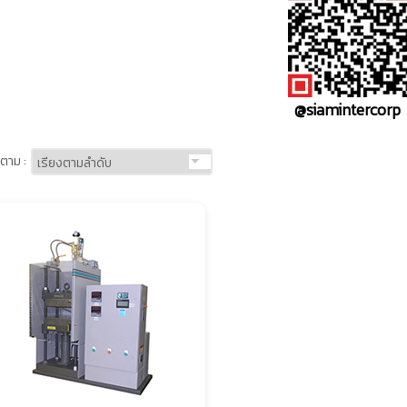
@siamintercorp
ตาม :