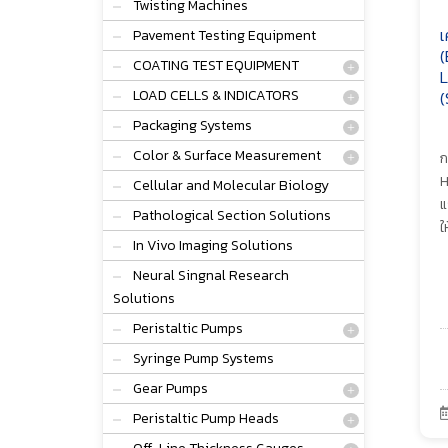
Twisting Machines
เ
Pavement Testing Equipment
(
COATING TEST EQUIPMENT
L
LOAD CELLS & INDICATORS
(
Packaging Systems
Color & Surface Measurement
ก
H
Cellular and Molecular Biology
แ
Pathological Section Solutions
ใ
In Vivo Imaging Solutions
Neural Singnal Research
Solutions
Peristaltic Pumps
Syringe Pump Systems
Gear Pumps
Peristaltic Pump Heads