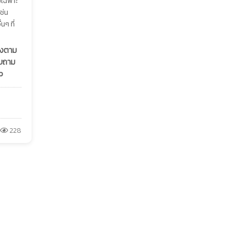
ยเฉพาะ
ช่น
ๆ ที่
ลงตาม
อบถาม
p
228