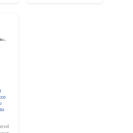
t
cco
บ
วม
คราะห์