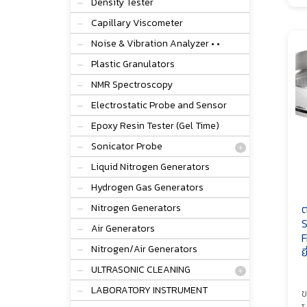
Density Tester
Capillary Viscometer
Noise & Vibration Analyzer • •
Plastic Granulators
NMR Spectroscopy
Electrostatic Probe and Sensor
Epoxy Resin Tester (Gel Time)
Sonicator Probe
Liquid Nitrogen Generators
Hydrogen Gas Generators
Nitrogen Generators
ต
S
Air Generators
F
Nitrogen/Air Generators
ย
ULTRASONIC CLEANING
LABORATORY INSTRUMENT
ข