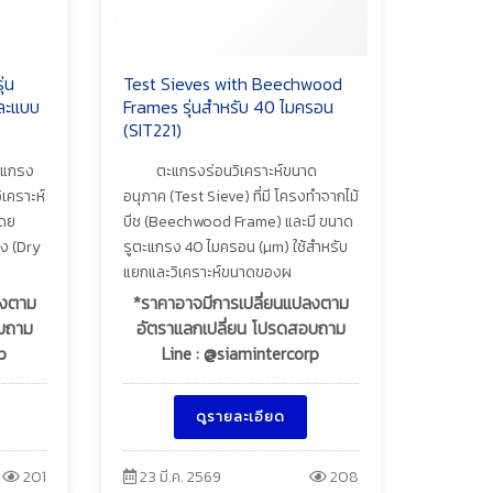
่น
Test Sieves with Beechwood
ละแบบ
Frames รุ่นสำหรับ 40 ไมครอน
(SIT221)
ะแกรง
ตะแกรงร่อนวิเคราะห์ขนาด
ิเคราะห์
อนุภาค (Test Sieve) ที่มี โครงทำจากไม้
โดย
บีช (Beechwood Frame) และมี ขนาด
้ง (Dry
รูตะแกรง 40 ไมครอน (µm) ใช้สำหรับ
แยกและวิเคราะห์ขนาดของผ
ลงตาม
*ราคาอาจมีการเปลี่ยนแปลงตาม
อบถาม
อัตราแลกเปลี่ยน โปรดสอบถาม
p
Line : @siamintercorp
ดูรายละเอียด
201
23 มี.ค. 2569
208