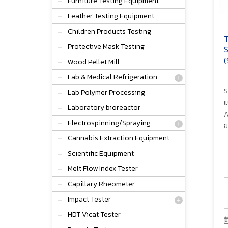
Furniture Testing Equipment
Leather Testing Equipment
Children Products Testing
T
Protective Mask Testing
S
(
Wood Pellet Mill
Lab & Medical Refrigeration
S
Lab Polymer Processing
แ
Laboratory bioreactor
A
Electrospinning/Spraying
ข
Cannabis Extraction Equipment
Scientific Equipment
Melt Flow Index Tester
Capillary Rheometer
Impact Tester
HDT Vicat Tester