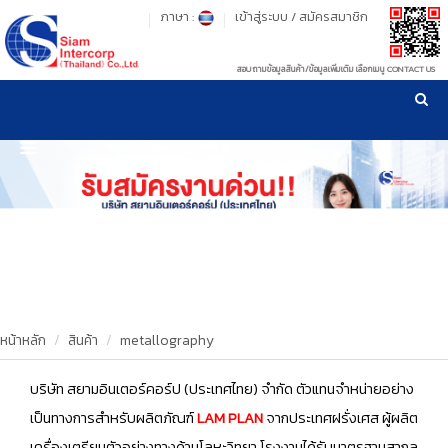
ภาษา :
เข้าสู่ระบบ
/
สมัครสมาชิก
สอบถามข้อมูลสินค้า/ข้อมูลเพิ่มเติม เลือกเมนู CONTACT US
เวลาทำการ: จันทร์-ศุกร์ เวลา 09:00-17:30 น.
!
!
รู้ลึก รู้จริง เรื่องเครื่องมือทดสอบวัสดุ ! ยืน 1 เรื่องมาตรฐานการให้บริการ
NEW WEBSITE
HOME
PRODUCT
OUR CLIENTS
OUR WORKS
หน้าหลัก
สินค้า
metallography
CALIBRATION
บริษัท สยามอินเตอร์คอร์ป (ประเทศไทย) จำกัด ตัวแทนจำหน่ายอย่าง
เป็นทางการสำหรับผลิตภัณฑ์
LAM PLAN
จากประเทศฝรั่งเศส ผู้ผลิต
CONTACT US
เครื่องเตรียมตัวอย่างทางด้านโลหะวิทยา โรงงานได้รับมาตรฐานสากล