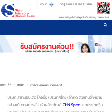
ภาษา :
เข้าสู่ระบบ
/
สมัครสมาชิก
สอบถามข้อมูลสินค้า/ข้อมูลเพิ่มเติม เลือกเมนู CONTACT US
เวลาทำการ: จันทร์-ศุกร์ เวลา 09:00-17:30 น.
!
!
รู้ลึก รู้จริง เรื่องเครื่องมือทดสอบวัสดุ ! ยืน 1 เรื่องมาตรฐานการให้บริการ
NEW WEBSITE
HOME
PRODUCT
OUR CLIENTS
OUR WORKS
หน้าหลัก
สินค้า
color-measurement
CALIBRATION
บริษัท สยามอินเตอร์คอร์ป (ประเทศไทย) จำกัด ตัวแทนจำหน่าย
อย่างเป็นทางการสำหรับผลิตภัณฑ์
CHN Spec
จากประเทศจีน
CONTACT US