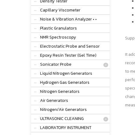
Density Tester
Capillary Viscometer
Noise & Vibration Analyzer • •
Plastic Granulators
NMR Spectroscopy
Supp
Electrostatic Probe and Sensor
It ad
Epoxy Resin Tester (Gel Time)
reco
Sonicator Probe
to me
Liquid Nitrogen Generators
perfo
Hydrogen Gas Generators
specu
Nitrogen Generators
chang
Air Generators
measu
Nitrogen/Air Generators
ULTRASONIC CLEANING
LABORATORY INSTRUMENT