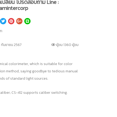
เปลี่ยน โปรดสอบถาม Line :
amintercorp
็ก:
 กันยายน 2567
ผู้ชม 1360 ผู้ชม
al colorimeter, which is suitable for color
ation method, saying goodbye to tedious manual
ds of standard light sources.
aliber; CS-412 supports caliber switching.