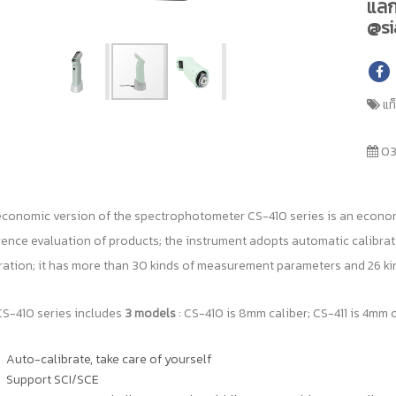
แลก
@si
แท
03
conomic version of the spectrophotometer CS-410 series is an economic
rence evaluation of products; the instrument adopts automatic calibr
ration; it has more than 30 kinds of measurement parameters and 26 kin
S-410 series includes
3 models
: CS-410 is 8mm caliber; CS-411 is 4mm c
Auto-calibrate, take care of yourself
Support SCI/SCE