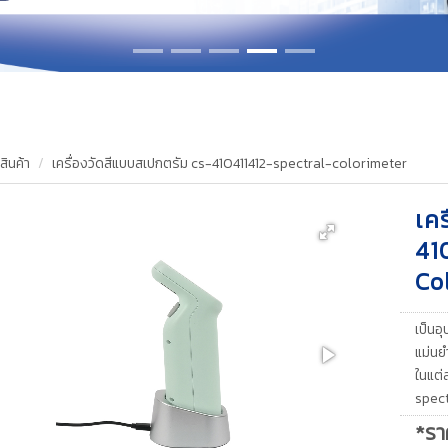
สินค้า
เครื่องวัดสีแบบสเปกตรัม cs-410411412-spectral-colorimeter
เค
41
Co
เป็นอุ
แม่นย
ในแต่
spec
*รา