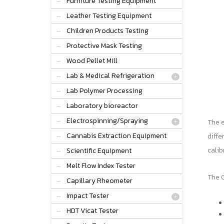
Furniture Testing Equipment
Leather Testing Equipment
Children Products Testing
Protective Mask Testing
Wood Pellet Mill
Lab & Medical Refrigeration
Lab Polymer Processing
Laboratory bioreactor
Electrospinning/Spraying
The e
Cannabis Extraction Equipment
diffe
calib
Scientific Equipment
Melt Flow Index Tester
The C
Capillary Rheometer
Impact Tester
HDT Vicat Tester