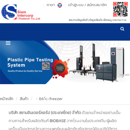
ภาษา :
เข้าสู่ระบบ
/
สมัครสมาชิก
สอบถามข้อมูลสินค้า/ข้อมูลเพิ่มเติม เลือกเมนู CONTACT US
เวลาทำการ: จันทร์-ศุกร์ เวลา 09:00-17:30 น.
!
!
รู้ลึก รู้จริง เรื่องเครื่องมือทดสอบวัสดุ ! ยืน 1 เรื่องมาตรฐานการให้บริการ
NEW WEBSITE
HOME
PRODUCT
OUR CLIENTS
OUR WORKS
หน้าหลัก
สินค้า
﹣86-ํc-freezer
CALIBRATION
บริษัท สยามอินเตอร์คอร์ป (ประเทศไทย) จำกัด
ตัวแทนจำหน่ายอย่างเป็น
ทางการสำหรับผลิตภัณฑ์
BIOBASE
จากโรงงานในประเทศจีน ผู้ผลิต
CONTACT US
เครื่องมือ
อุปกรณ์ทางการแพทย์และผลิตภัณฑ์อุปกรณ์ห้องปฏิบัติการ