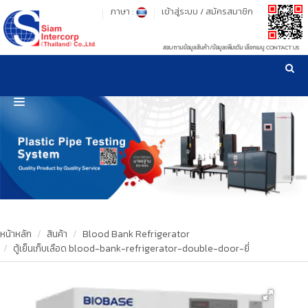
ภาษา :
เข้าสู่ระบบ
/
สมัครสมาชิก
สอบถามข้อมูลสินค้า/ข้อมูลเพิ่มเติม เลือกเมนู CONTACT US
เวลาทำการ: จันทร์-ศุกร์ เวลา 09:00-17:30 น.
!
!
รู้ลึก รู้จริง เรื่องเครื่องมือทดสอบวัสดุ ! ยืน 1 เรื่องมาตรฐานการให้บริการ
NEW WEBSITE
HOME
PRODUCT
OUR CLIENTS
OUR WORKS
หน้าหลัก
สินค้า
Blood Bank Refrigerator
ตู้เย็นเก็บเลือด blood-bank-refrigerator-double-door-ยี่
CALIBRATION
CONTACT US