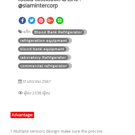
@siamintercorp
แท็ก:
Blood Bank Refrigerator
refrigeration equipment
blood bank equipment
laboratory Refrigerator
commercial refrigerator
17 มกราคม 2567
ผู้ชม 2336 ผู้ชม
Advantage:
1. Multiple sensors design: make sure the precise