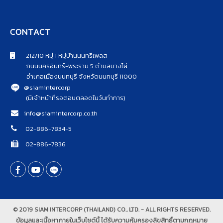
CONTACT
212/10 หมู่ 1 หมู่บ้านนนทรีเพลส
ถนนนครอินทร์-พระราม 5 ตำบลบางไผ่
อำเภอเมืองนนทบุรี จังหวัดนนทบุรี 11000
@siamintercorp
(มีเจ้าหน้าที่รอตอบตลอดในวันทำการ)
info@siamintercorp.co.th
02-886-7834-5
02-886-7836
© 2019 SIAM INTERCORP (THAILAND) CO., LTD. - ALL RIGHTS RESERVED.
ข้อมูลและเนื้อหาภายในเว็บไซต์นี้ ได้รับความคุ้มครองลิขสิทธิ์ตามกฎหมาย