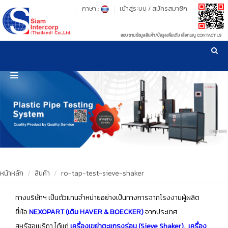
ภาษา :
เข้าสู่ระบบ
/
สมัครสมาชิก
สอบถามข้อมูลสินค้า/ข้อมูลเพิ่มเติม เลือกเมนู CONTACT US
เวลาทำการ: จันทร์-ศุกร์ เวลา 09:00-17:30 น.
!
!
รู้ลึก รู้จริง เรื่องเครื่องมือทดสอบวัสดุ ! ยืน 1 เรื่องมาตรฐานการให้บริการ
NEW WEBSITE
HOME
PRODUCT
OUR CLIENTS
OUR WORKS
หน้าหลัก
สินค้า
ro-tap-test-sieve-shaker
CALIBRATION
ทางบริษัทฯ เป็นตัวแทนจำหน่ายอย่างเป็นทางการจากโรงงานผู้ผลิต
ยี่ห้อ
NEXOPART (เดิม HAVER & BOECKER)
จากประเทศ
CONTACT US
สหรัฐอเมริกา ได้แก่
เครื่องเขย่าตะแกรงร่อน (Sieve Shaker)
, เครื่อง