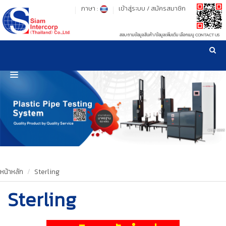
ภาษา :
เข้าสู่ระบบ
/
สมัครสมาชิก
สอบถามข้อมูลสินค้า/ข้อมูลเพิ่มเติม เลือกเมนู CONTACT US
เวลาทำการ: จันทร์-ศุกร์ เวลา 09:00-17:30 น.
!
!
รู้ลึก รู้จริง เรื่องเครื่องมือทดสอบวัสดุ ! ยืน 1 เรื่องมาตรฐานการให้บริการ
NEW WEBSITE
HOME
PRODUCT
OUR CLIENTS
OUR WORKS
หน้าหลัก
Sterling
Sterling
CALIBRATION
CONTACT US