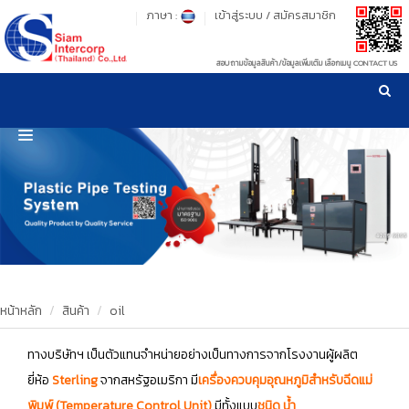
ภาษา :
เข้าสู่ระบบ
/
สมัครสมาชิก
สอบถามข้อมูลสินค้า/ข้อมูลเพิ่มเติม เลือกเมนู CONTACT US
เวลาทำการ: จันทร์-ศุกร์ เวลา 09:00-17:30 น.
!
!
รู้ลึก รู้จริง เรื่องเครื่องมือทดสอบวัสดุ ! ยืน 1 เรื่องมาตรฐานการให้บริการ
NEW WEBSITE
HOME
PRODUCT
OUR CLIENTS
OUR WORKS
หน้าหลัก
สินค้า
oil
CALIBRATION
ทางบริษัทฯ เป็นตัวแทนจำหน่ายอย่างเป็นทางการจากโรงงานผู้ผลิต
ยี่ห้อ
Sterling
จากสหรัฐอเมริกา มี
เครื่องควบคุมอุณหภูมิสำหรับฉีดแม่
CONTACT US
พิมพ์
(Temperature Control Unit)
มีทั้งแบบ
ชนิด น้ำ