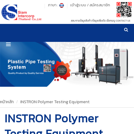
ภาษา :
เข้าสู่ระบบ
/
สมัครสมาชิก
สอบถามข้อมูลสินค้า/ข้อมูลเพิ่มเติม เลือกเมนู CONTACT US
เวลาทำการ: จันทร์-ศุกร์ เวลา 09:00-17:30 น.
!
!
รู้ลึก รู้จริง เรื่องเครื่องมือทดสอบวัสดุ ! ยืน 1 เรื่องมาตรฐานการให้บริการ
NEW WEBSITE
HOME
PRODUCT
OUR CLIENTS
OUR WORKS
หน้าหลัก
INSTRON Polymer Testing Equipment
INSTRON Polymer
CALIBRATION
CONTACT US
Testing Equipment