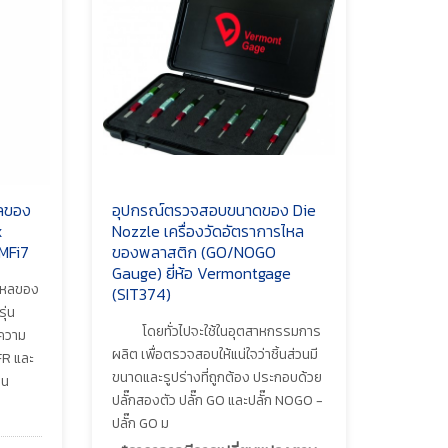
หลของ
อุปกรณ์ตรวจสอบขนาดของ Die
x
Nozzle เครื่องวัดอัตราการไหล
 MFi7
ของพลาสติก (GO/NOGO
Gauge) ยี่ห้อ Vermontgage
ไหลของ
(SIT374)
ุ่น
โดยทั่วไปจะใช้ในอุตสาหกรรมการ
์ความ
ผลิต เพื่อตรวจสอบให้แน่ใจว่าชิ้นส่วนมี
FR และ
ขนาดและรูปร่างที่ถูกต้อง ประกอบด้วย
าน
ปลั๊กสองตัว ปลั๊ก GO และปลั๊ก NOGO -
ปลั๊ก GO ม