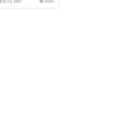
06 มิ.ย. 2567
3089