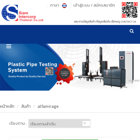
ภาษา :
เข้าสู่ระบบ
/
สมัครสมาชิก
สอบถามข้อมูลสินค้า/ข้อมูลเพิ่มเติม เลือกเมนู CONTACT US
เวลาทำการ: จันทร์-ศุกร์ เวลา 09:00-17:30 น.
!
!
รู้ลึก รู้จริง เรื่องเครื่องมือทดสอบวัสดุ ! ยืน 1 เรื่องมาตรฐานการให้บริการ
NEW WEBSITE
HOME
PRODUCT
OUR CLIENTS
OUR WORKS
หน้าหลัก
สินค้า
alfamirage
CALIBRATION
เรียงตาม :
CONTACT US