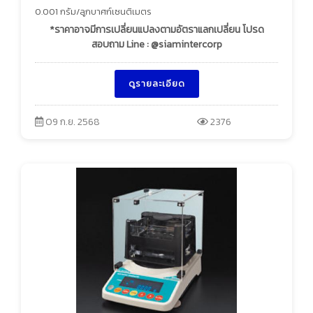
0.001 กรัม/ลูกบาศก์เซนติเมตร
*ราคาอาจมีการเปลี่ยนแปลงตามอัตราแลกเปลี่ยน โปรด
สอบถาม Line : @siamintercorp
ดูรายละเอียด
09 ก.ย. 2568
2376