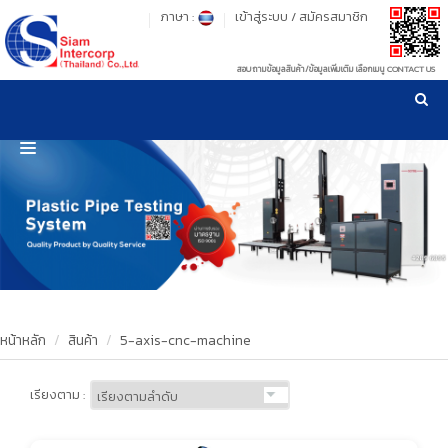
ภาษา :
เข้าสู่ระบบ
/
สมัครสมาชิก
สอบถามข้อมูลสินค้า/ข้อมูลเพิ่มเติม เลือกเมนู CONTACT US
เวลาทำการ: จันทร์-ศุกร์ เวลา 09:00-17:30 น.
!
!
รู้ลึก รู้จริง เรื่องเครื่องมือทดสอบวัสดุ ! ยืน 1 เรื่องมาตรฐานการให้บริการ
NEW WEBSITE
HOME
PRODUCT
OUR CLIENTS
OUR WORKS
หน้าหลัก
สินค้า
5-axis-cnc-machine
CALIBRATION
เรียงตาม :
CONTACT US