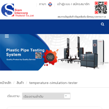
ภาษา :
เข้าสู่ระบบ
/
สมัครสมาชิก
สอบถามข้อมูลสินค้า/ข้อมูลเพิ่มเติม เลือกเมนู CONTACT US
เวลาทำการ: จันทร์-ศุกร์ เวลา 09:00-17:30 น.
!
!
รู้ลึก รู้จริง เรื่องเครื่องมือทดสอบวัสดุ ! ยืน 1 เรื่องมาตรฐานการให้บริการ
NEW WEBSITE
HOME
PRODUCT
OUR CLIENTS
OUR WORKS
หน้าหลัก
สินค้า
temperature-simulation-tester
CALIBRATION
เรียงตาม :
CONTACT US