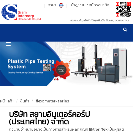
ภาษา :
เข้าสู่ระบบ
/
สมัครสมาชิก
สอบถามข้อมูลสินค้า/ข้อมูลเพิ่มเติม เลือกเมนู CONTACT US
เวลาทำการ: จันทร์-ศุกร์ เวลา 09:00-17:30 น.
!
!
รู้ลึก รู้จริง เรื่องเครื่องมือทดสอบวัสดุ ! ยืน 1 เรื่องมาตรฐานการให้บริการ
NEW WEBSITE
HOME
PRODUCT
OUR CLIENTS
OUR WORKS
หน้าหลัก
สินค้า
flexometer-series
บริษัท สยามอินเตอร์คอร์ป
CALIBRATION
(ประเทศไทย) จำกัด
CONTACT US
ตัวแทนจำหน่ายอย่างเป็นทางการสำหรับผลิตภัณฑ์
Ektron Tek
เป็นผู้ผลิต