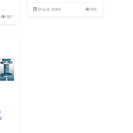
01 เม.ย. 2569
165
187
น
อ