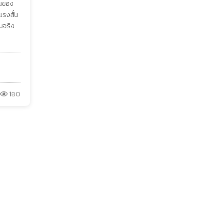
นของ
รงสั่น
อมจริง
180