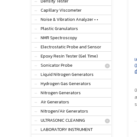
Density Tester
Capillary Viscometer
Noise & Vibration Analyzer • •
Plastic Granulators
NMR Spectroscopy
Electrostatic Probe and Sensor
Epoxy Resin Tester (Gel Time)
เ
บ
Sonicator Probe
ย
Liquid Nitrogen Generators
Hydrogen Gas Generators
บ
Nitrogen Generators
ส
Air Generators
ร
Nitrogen/Air Generators
ULTRASONIC CLEANING
LABORATORY INSTRUMENT