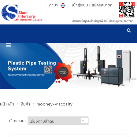
ภาษา :
เข้าสู่ระบบ
/
สมัครสมาชิก
สอบถามข้อมูลสินค้า/ข้อมูลเพิ่มเติม เลือกเมนู CONTACT US
เวลาทำการ: จันทร์-ศุกร์ เวลา 09:00-17:30 น.
!
!
รู้ลึก รู้จริง เรื่องเครื่องมือทดสอบวัสดุ ! ยืน 1 เรื่องมาตรฐานการให้บริการ
NEW WEBSITE
HOME
PRODUCT
OUR CLIENTS
OUR WORKS
หน้าหลัก
สินค้า
mooney-viscosity
CALIBRATION
เรียงตาม :
CONTACT US