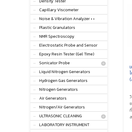
Density Tester
Capillary Viscometer
Noise & Vibration Analyzer • •
Plastic Granulators
NMR Spectroscopy
Electrostatic Probe and Sensor
Epoxy Resin Tester (Gel Time)
Sonicator Probe
เ
Liquid Nitrogen Generators
ไ
(
Hydrogen Gas Generators
Nitrogen Generators
ว
Air Generators
ย
Nitrogen/Air Generators
ท
ULTRASONIC CLEANING
ส
LABORATORY INSTRUMENT