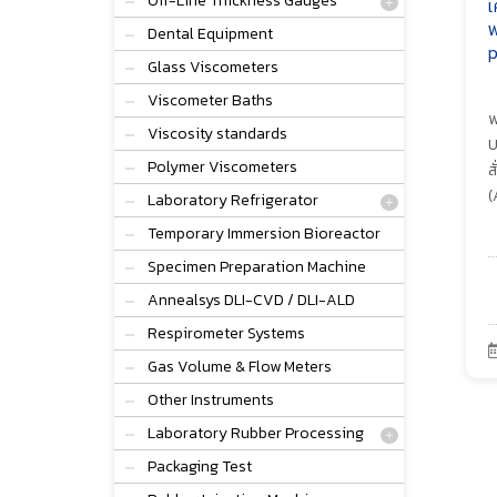
Off-Line Thickness Gauges
เ
พ
Dental Equipment
p
Glass Viscometers
Viscometer Baths
พ
Viscosity standards
U
Polymer Viscometers
ส
(
Laboratory Refrigerator
Temporary Immersion Bioreactor
Specimen Preparation Machine
Annealsys DLI-CVD / DLI-ALD
Respirometer Systems
Gas Volume & Flow Meters
Other Instruments
Laboratory Rubber Processing
Packaging Test