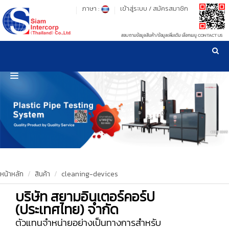
ภาษา :
เข้าสู่ระบบ
/
สมัครสมาชิก
สอบถามข้อมูลสินค้า/ข้อมูลเพิ่มเติม เลือกเมนู CONTACT US
เวลาทำการ: จันทร์-ศุกร์ เวลา 09:00-17:30 น.
!
!
รู้ลึก รู้จริง เรื่องเครื่องมือทดสอบวัสดุ ! ยืน 1 เรื่องมาตรฐานการให้บริการ
NEW WEBSITE
HOME
PRODUCT
OUR CLIENTS
OUR WORKS
หน้าหลัก
สินค้า
cleaning-devices
บริษัท สยามอินเตอร์คอร์ป
CALIBRATION
(ประเทศไทย) จำกัด
CONTACT US
ตัวแทนจำหน่ายอย่างเป็นทางการสำหรับ