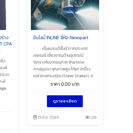
ปร่าง
อินไลน์ INLINE ยี่ห้อ Nexopart
T CPA
เป็นแบรนด์ชั้นนำจากประเทศ
t
เยอรมนี เชี่ยวชาญด้านอุปกรณ์
ยิ่ง
วิเคราะห์ขนาดอนุภาค (Particle
องค์
Analysis) คุณภาพสูง ได้แก่ เครื่อง
รตรวจ
เขย่าตะแกรงร่อน (Sieve Shaker), ต
ะห์
ราคา
0.00
บาท
mage
ดูรายละเอียด
19 มี.ค. 2569
218