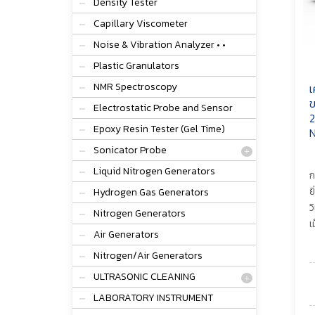
Density Tester
Capillary Viscometer
Noise & Vibration Analyzer • •
Plastic Granulators
NMR Spectroscopy
เ
ข
Electrostatic Probe and Sensor
2
Epoxy Resin Tester (Gel Time)
N
Sonicator Probe
Liquid Nitrogen Generators
ก
ย
Hydrogen Gas Generators
ว
Nitrogen Generators
เ
Air Generators
Nitrogen/Air Generators
ULTRASONIC CLEANING
LABORATORY INSTRUMENT