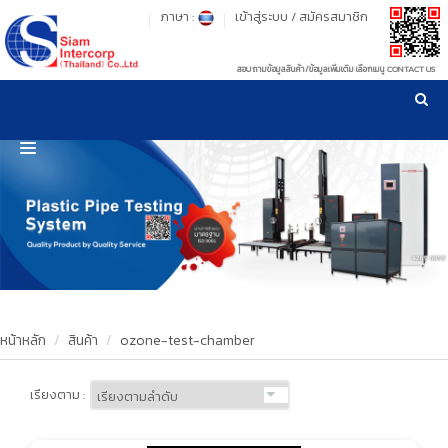
ภาษา :
เข้าสู่ระบบ
/
สมัครสมาชิก
สอบถามข้อมูลสินค้า/ข้อมูลเพิ่มเติม เลือกเมนู CONTACT US
เวลาทำการ: จันทร์-ศุกร์ เวลา 09:00-17:30 น.
!
!
รู้ลึก รู้จริง เรื่องเครื่องมือทดสอบวัสดุ ! ยืน 1 เรื่องมาตรฐานการให้บริการ
NEW WEBSITE
HOME
PRODUCT
OUR CLIENTS
OUR WORKS
หน้าหลัก
สินค้า
ozone-test-chamber
CALIBRATION
เรียงตาม :
CONTACT US