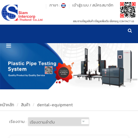
ภาษา :
เข้าสู่ระบบ
/
สมัครสมาชิก
สอบถามข้อมูลสินค้า/ข้อมูลเพิ่มเติม เลือกเมนู CONTACT US
เวลาทำการ: จันทร์-ศุกร์ เวลา 09:00-17:30 น.
!
!
รู้ลึก รู้จริง เรื่องเครื่องมือทดสอบวัสดุ ! ยืน 1 เรื่องมาตรฐานการให้บริการ
NEW WEBSITE
HOME
PRODUCT
OUR CLIENTS
OUR WORKS
หน้าหลัก
สินค้า
dental-equipment
CALIBRATION
เรียงตาม :
CONTACT US