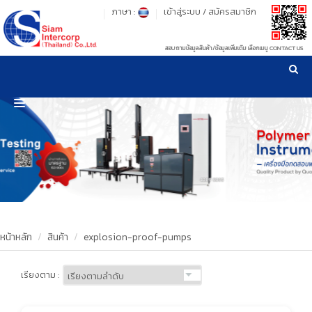
ภาษา :
เข้าสู่ระบบ
/
สมัครสมาชิก
สอบถามข้อมูลสินค้า/ข้อมูลเพิ่มเติม เลือกเมนู CONTACT US
เวลาทำการ: จันทร์-ศุกร์ เวลา 09:00-17:30 น.
!
!
รู้ลึก รู้จริง เรื่องเครื่องมือทดสอบวัสดุ ! ยืน 1 เรื่องมาตรฐานการให้บริการ
NEW WEBSITE
HOME
PRODUCT
OUR CLIENTS
OUR WORKS
หน้าหลัก
สินค้า
explosion-proof-pumps
CALIBRATION
เรียงตาม :
CONTACT US