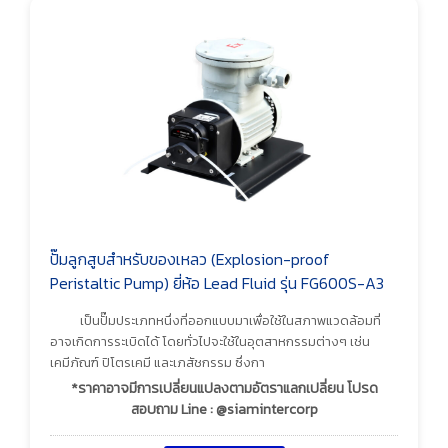
ปั๊มลูกสูบสำหรับของเหลว (Explosion-proof
Peristaltic Pump) ยี่ห้อ Lead Fluid รุ่น FG600S-A3
เป็นปั๊มประเภทหนึ่งที่ออกแบบมาเพื่อใช้ในสภาพแวดล้อมที่
อาจเกิดการระเบิดได้ โดยทั่วไปจะใช้ในอุตสาหกรรมต่างๆ เช่น
เคมีภัณฑ์ ปิโตรเคมี และเภสัชกรรม ซึ่งกา
*ราคาอาจมีการเปลี่ยนแปลงตามอัตราแลกเปลี่ยน โปรด
สอบถาม Line : @siamintercorp