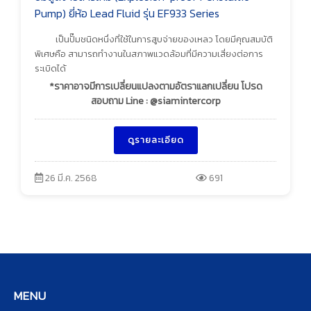
Pump) ยี่ห้อ Lead Fluid รุ่น EF933 Series
เป็นปั๊มชนิดหนึ่งที่ใช้ในการสูบจ่ายของเหลว โดยมีคุณสมบัติ
พิเศษคือ สามารถทำงานในสภาพแวดล้อมที่มีความเสี่ยงต่อการ
ระเบิดได้
*ราคาอาจมีการเปลี่ยนแปลงตามอัตราแลกเปลี่ยน โปรด
สอบถาม Line : @siamintercorp
ดูรายละเอียด
26 มี.ค. 2568
691
MENU