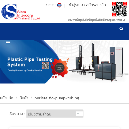
ภาษา :
เข้าสู่ระบบ
/
สมัครสมาชิก
สอบถามข้อมูลสินค้า/ข้อมูลเพิ่มเติม เลือกเมนู CONTACT US
เวลาทำการ: จันทร์-ศุกร์ เวลา 09:00-17:30 น.
!
!
รู้ลึก รู้จริง เรื่องเครื่องมือทดสอบวัสดุ ! ยืน 1 เรื่องมาตรฐานการให้บริการ
NEW WEBSITE
HOME
PRODUCT
OUR CLIENTS
OUR WORKS
หน้าหลัก
สินค้า
peristaltic-pump-tubing
CALIBRATION
เรียงตาม :
CONTACT US