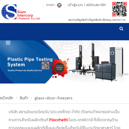
ภาษา :
เข้าสู่ระบบ
/
สมัครสมาชิก
สอบถามข้อมูลสินค้า/ข้อมูลเพิ่มเติม เลือกเมนู CONTACT US
เวลาทำการ: จันทร์-ศุกร์ เวลา 09:00-17:30 น.
!
!
รู้ลึก รู้จริง เรื่องเครื่องมือทดสอบวัสดุ ! ยืน 1 เรื่องมาตรฐานการให้บริการ
NEW WEBSITE
HOME
PRODUCT
OUR CLIENTS
OUR WORKS
หน้าหลัก
สินค้า
glass-door-freezers
CALIBRATION
บริษัท สยามอินเตอร์คอร์ป (ประเทศไทย) จำกัด ตัวแทนจำหน่ายอย่างเป็น
ทางการสำหรับผลิตภัณฑ์
Fiocchetti
ในประเทศอิตาลี ที่เชี่ยวชาญด้าน
CONTACT US
การออกแบบและผลิตตู้เย็นและตู้แช่แข็งสำหรับใช้ในงานวิทยาศาสตร์ โดย