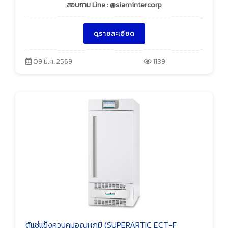
สอบถาม Line : @siamintercorp
ดูรายละเอียด
09 มี.ค. 2569
1139
ตู้แช่แข็งควบคุมอุณหภูมิ (SUPERARTIC ECT-F