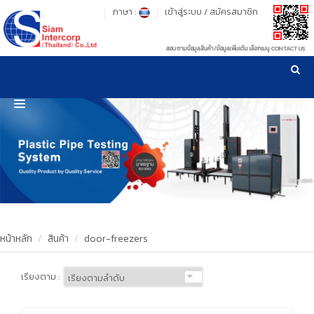
ภาษา :
เข้าสู่ระบบ
/
สมัครสมาชิก
สอบถามข้อมูลสินค้า/ข้อมูลเพิ่มเติม เลือกเมนู CONTACT US
เวลาทำการ: จันทร์-ศุกร์ เวลา 09:00-17:30 น.
!
!
รู้ลึก รู้จริง เรื่องเครื่องมือทดสอบวัสดุ ! ยืน 1 เรื่องมาตรฐานการให้บริการ
NEW WEBSITE
HOME
PRODUCT
OUR CLIENTS
OUR WORKS
หน้าหลัก
สินค้า
door-freezers
CALIBRATION
เรียงตาม :
CONTACT US