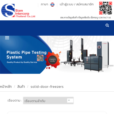
ภาษา :
เข้าสู่ระบบ
/
สมัครสมาชิก
สอบถามข้อมูลสินค้า/ข้อมูลเพิ่มเติม เลือกเมนู CONTACT US
เวลาทำการ: จันทร์-ศุกร์ เวลา 09:00-17:30 น.
!
!
รู้ลึก รู้จริง เรื่องเครื่องมือทดสอบวัสดุ ! ยืน 1 เรื่องมาตรฐานการให้บริการ
NEW WEBSITE
HOME
PRODUCT
OUR CLIENTS
OUR WORKS
หน้าหลัก
สินค้า
solid-door-freezers
CALIBRATION
เรียงตาม :
CONTACT US