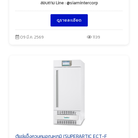
สอบถาม Line : @siamintercorp
ดูรายละเอียด
09 มี.ค. 2569
1139
ตู้แช่แข็งควบคุมอุณหภูมิ (SUPERARTIC ECT-F