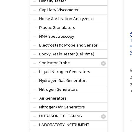
Density Tester
Capillary Viscometer
Noise & Vibration Analyzer • •
Plastic Granulators
ต
NMR Spectroscopy
T
Electrostatic Probe and Sensor
F
(
Epoxy Resin Tester (Gel Time)
Sonicator Probe
อ
Liquid Nitrogen Generators
เ
Hydrogen Gas Generators
ข
Nitrogen Generators
ส
Air Generators
Nitrogen/Air Generators
ULTRASONIC CLEANING
LABORATORY INSTRUMENT