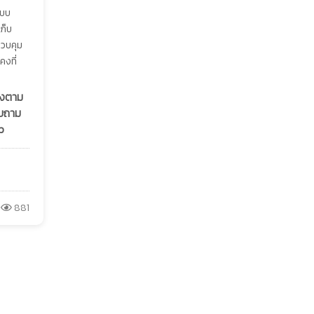
แบบ
ก็บ
ควบคุม
คงที่
ลงตาม
อบถาม
p
881