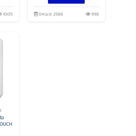
1005
04 เม.ย. 2568
998
F
้อ
 TOUCH