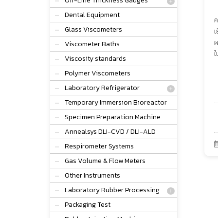
Off-Line Thickness Gauges
Dental Equipment
ค
Glass Viscometers
เ
ผ
Viscometer Baths
ใ
Viscosity standards
Polymer Viscometers
Laboratory Refrigerator
Temporary Immersion Bioreactor
Specimen Preparation Machine
Annealsys DLI-CVD / DLI-ALD
Respirometer Systems
Gas Volume & Flow Meters
Other Instruments
Laboratory Rubber Processing
Packaging Test