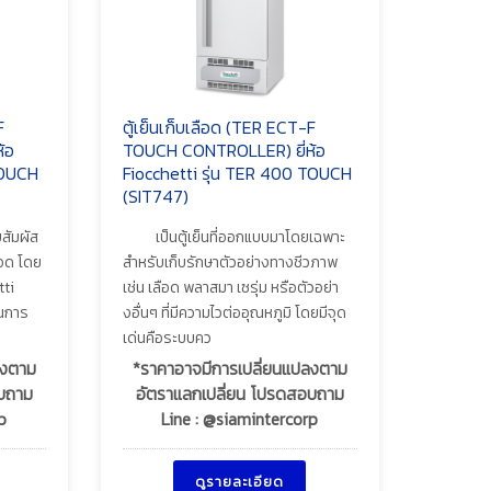
F
ตู้เย็นเก็บเลือด (TER ECT-F
้อ
TOUCH CONTROLLER) ยี่ห้อ
TOUCH
Fiocchetti รุ่น TER 400 TOUCH
(SIT747)
สัมผัส
เป็นตู้เย็นที่ออกแบบมาโดยเฉพาะ
ือด โดย
สำหรับเก็บรักษาตัวอย่างทางชีวภาพ
tti
เช่น เลือด พลาสมา เซรุ่ม หรือตัวอย่า
ในการ
งอื่นๆ ที่มีความไวต่ออุณหภูมิ โดยมีจุด
เด่นคือระบบคว
ลงตาม
*ราคาอาจมีการเปลี่ยนแปลงตาม
อบถาม
อัตราแลกเปลี่ยน โปรดสอบถาม
p
Line : @siamintercorp
ดูรายละเอียด