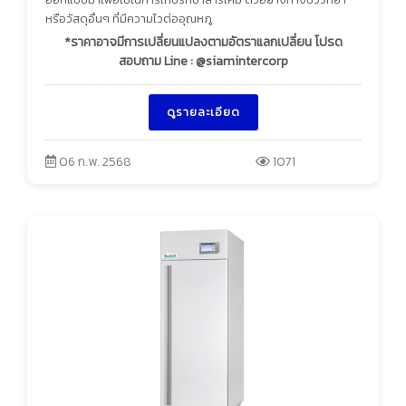
หรือวัสดุอื่นๆ ที่มีความไวต่ออุณหภู
*ราคาอาจมีการเปลี่ยนแปลงตามอัตราแลกเปลี่ยน โปรด
สอบถาม Line : @siamintercorp
ดูรายละเอียด
06 ก.พ. 2568
1071