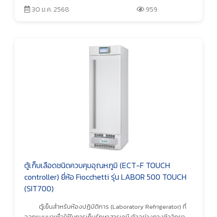
30 ม.ค. 2568
959
ตู้เก็บเลือดชนิดควบคุมอุณหภูมิ (ECT-F TOUCH
controller) ยี่ห้อ Fiocchetti รุ่น LABOR 500 TOUCH
(SIT700)
ตู้เย็นสำหรับห้องปฏิบัติการ (Laboratory Refrigerator) ที่
ออกแบบมาเพื่อใช้ในการเก็บรักษาสารเคมี ตัวอย่างทางชีววิทยา