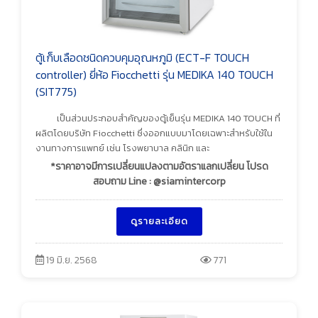
ตู้เก็บเลือดชนิดควบคุมอุณหภูมิ (ECT-F TOUCH
controller) ยี่ห้อ Fiocchetti รุ่น MEDIKA 140 TOUCH
(SIT775)
เป็นส่วนประกอบสำคัญของตู้เย็นรุ่น MEDIKA 140 TOUCH ที่
ผลิตโดยบริษัท Fiocchetti ซึ่งออกแบบมาโดยเฉพาะสำหรับใช้ใน
งานทางการแพทย์ เช่น โรงพยาบาล คลินิก และ
*ราคาอาจมีการเปลี่ยนแปลงตามอัตราแลกเปลี่ยน โปรด
สอบถาม Line : @siamintercorp
ดูรายละเอียด
19 มิ.ย. 2568
771