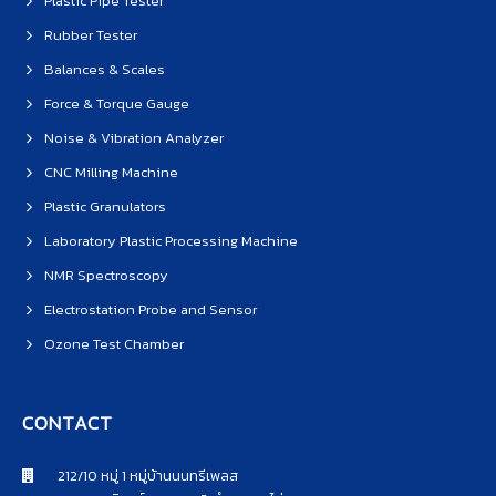
Plastic Pipe Tester
Rubber Tester
Balances & Scales
Force & Torque Gauge
Noise & Vibration Analyzer
CNC Milling Machine
Plastic Granulators
Laboratory Plastic Processing Machine
NMR Spectroscopy
Electrostation Probe and Sensor
Ozone Test Chamber
CONTACT
212/10 หมู่ 1 หมู่บ้านนนทรีเพลส