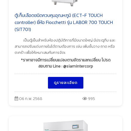
ตู้เก็บเลือดชนิดควบคุมอุณหภูมิ (ECT-F TOUCH
controller) ยี่ห้อ Fiocchetti รุ่น LABOR 700 TOUCH
(SIT701)
เป็นตู้เย็นสำหรับห้องปฏิบัติการที่มีขนาดใหญ่ มีประตูทึบ และ
สามารถปรับแต่งภายในได้ตามต้องการ เช่น เพิ่มชั้นวาง ถาด หรือ
ตะกร้า เพื่อให้เหมาะสมกับการจัดเ
*ราคาอาจมีการเปลี่ยนแปลงตามอัตราแลกเปลี่ยน โปรด
สอบถาม Line : @siamintercorp
ดูรายละเอียด
06 ก.พ. 2568
995