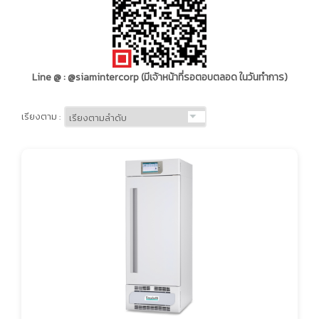
Line @ : @siamintercorp (มีเจ้าหน้าที่รอตอบตลอด ในวันทำการ)
เรียงตาม :