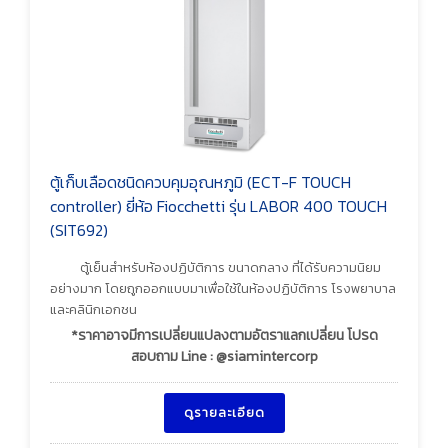
ตู้เก็บเลือดชนิดควบคุมอุณหภูมิ (ECT-F TOUCH
controller) ยี่ห้อ Fiocchetti รุ่น LABOR 400 TOUCH
(SIT692)
ตู้เย็นสำหรับห้องปฏิบัติการ ขนาดกลาง ที่ได้รับความนิยม
อย่างมาก โดยถูกออกแบบมาเพื่อใช้ในห้องปฏิบัติการ โรงพยาบาล
และคลินิกเอกชน
*ราคาอาจมีการเปลี่ยนแปลงตามอัตราแลกเปลี่ยน โปรด
สอบถาม Line : @siamintercorp
ดูรายละเอียด