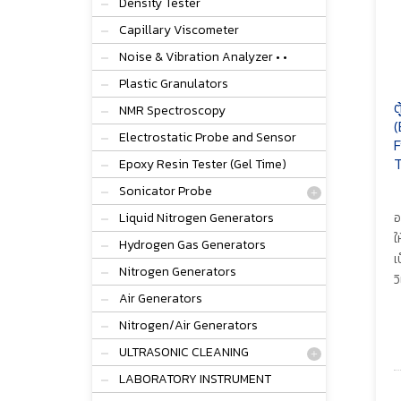
Density Tester
Capillary Viscometer
Noise & Vibration Analyzer • •
Plastic Granulators
ต
NMR Spectroscopy
(
Electrostatic Probe and Sensor
F
T
Epoxy Resin Tester (Gel Time)
Sonicator Probe
Liquid Nitrogen Generators
อ
ใ
Hydrogen Gas Generators
เ
Nitrogen Generators
ว
Air Generators
Nitrogen/Air Generators
ULTRASONIC CLEANING
LABORATORY INSTRUMENT