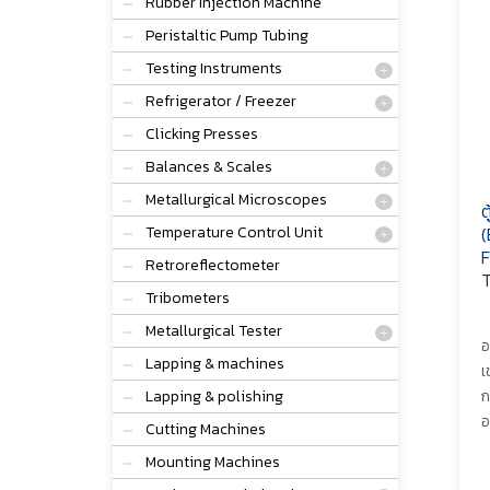
Rubber Injection Machine
Peristaltic Pump Tubing
Testing Instruments
Refrigerator / Freezer
Clicking Presses
Balances & Scales
Metallurgical Microscopes
ต
Temperature Control Unit
(
F
Retroreflectometer
T
Tribometers
Metallurgical Tester
อ
Lapping & machines
เ
Lapping & polishing
ก
อ
Cutting Machines
Mounting Machines