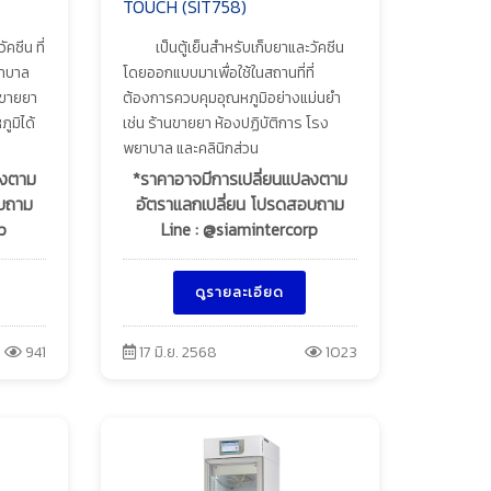
TOUCH (SIT758)
คซีน ที่
เป็นตู้เย็นสำหรับเก็บยาและวัคซีน
าบาล
โดยออกแบบมาเพื่อใช้ในสถานที่ที่
นขายยา
ต้องการควบคุมอุณหภูมิอย่างแม่นยำ
ูมิได้
เช่น ร้านขายยา ห้องปฏิบัติการ โรง
พยาบาล และคลินิกส่วน
ลงตาม
*ราคาอาจมีการเปลี่ยนแปลงตาม
อบถาม
อัตราแลกเปลี่ยน โปรดสอบถาม
p
Line : @siamintercorp
ดูรายละเอียด
941
17 มิ.ย. 2568
1023