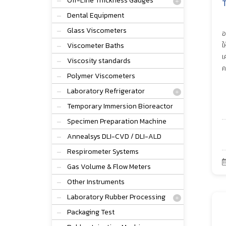
Off-Line Thickness Gauges
T
Dental Equipment
Glass Viscometers
อ
ใ
Viscometer Baths
เ
Viscosity standards
ค
Polymer Viscometers
Laboratory Refrigerator
Temporary Immersion Bioreactor
Specimen Preparation Machine
Annealsys DLI-CVD / DLI-ALD
Respirometer Systems
Gas Volume & Flow Meters
Other Instruments
Laboratory Rubber Processing
Packaging Test