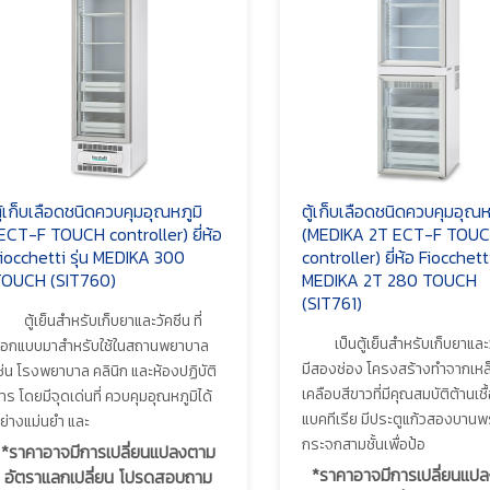
ู้เก็บเลือดชนิดควบคุมอุณหภูมิ
ตู้เก็บเลือดชนิดควบคุมอุณห
ECT-F TOUCH controller) ยี่ห้อ
(MEDIKA 2T ECT-F TOU
iocchetti รุ่น MEDIKA 300
controller) ยี่ห้อ Fiocchetti
OUCH (SIT760)
MEDIKA 2T 280 TOUCH
(SIT761)
ตู้เย็นสำหรับเก็บยาและวัคซีน ที่
เป็นตู้เย็นสำหรับเก็บยาและว
อกแบบมาสำหรับใช้ในสถานพยาบาล
มีสองช่อง โครงสร้างทำจากเหล
ช่น โรงพยาบาล คลินิก และห้องปฏิบัติ
เคลือบสีขาวที่มีคุณสมบัติต้านเชื
าร โดยมีจุดเด่นที่ ควบคุมอุณหภูมิได้
แบคทีเรีย มีประตูแก้วสองบานพ
ย่างแม่นยำ และ
กระจกสามชั้นเพื่อป้อ
*ราคาอาจมีการเปลี่ยนแปลงตาม
*ราคาอาจมีการเปลี่ยนแป
อัตราแลกเปลี่ยน โปรดสอบถาม