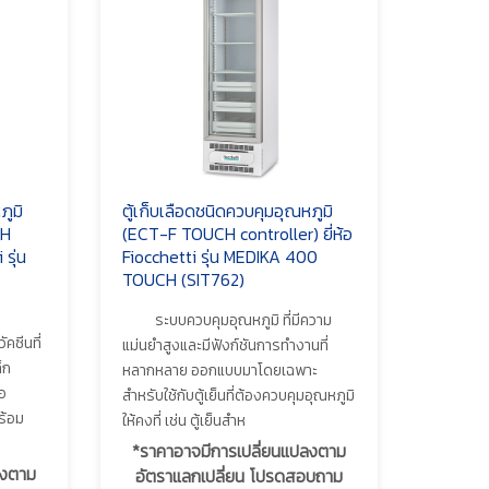
ภูมิ
ตู้เก็บเลือดชนิดควบคุมอุณหภูมิ
CH
(ECT-F TOUCH controller) ยี่ห้อ
 รุ่น
Fiocchetti รุ่น MEDIKA 400
TOUCH (SIT762)
ระบบควบคุมอุณหภูมิ ที่มีความ
ัคซีนที่
แม่นยำสูงและมีฟังก์ชันการทำงานที่
็ก
หลากหลาย ออกแบบมาโดยเฉพาะ
้อ
สำหรับใช้กับตู้เย็นที่ต้องควบคุมอุณหภูมิ
ร้อม
ให้คงที่ เช่น ตู้เย็นสำห
*ราคาอาจมีการเปลี่ยนแปลงตาม
ลงตาม
อัตราแลกเปลี่ยน โปรดสอบถาม