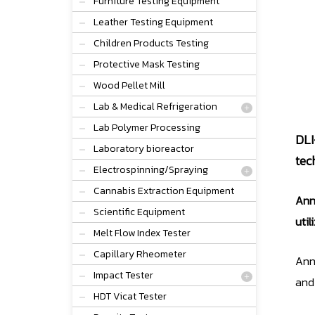
Furniture Testing Equipment
Leather Testing Equipment
Children Products Testing
Protective Mask Testing
Wood Pellet Mill
Lab & Medical Refrigeration
Lab Polymer Processing
DLI
Laboratory bioreactor
tec
Electrospinning/Spraying
Cannabis Extraction Equipment
Anne
Scientific Equipment
util
Melt Flow Index Tester
Capillary Rheometer
Anne
Impact Tester
and 
HDT Vicat Tester