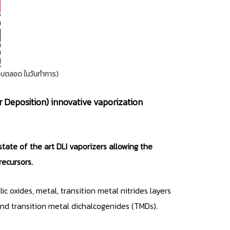
ตอบตลอด ในวันทำการ)
Deposition) innovative vaporization
state of the art DLI vaporizers allowing the
recursors.
c oxides, metal, transition metal nitrides layers
and transition metal dichalcogenides (TMDs).