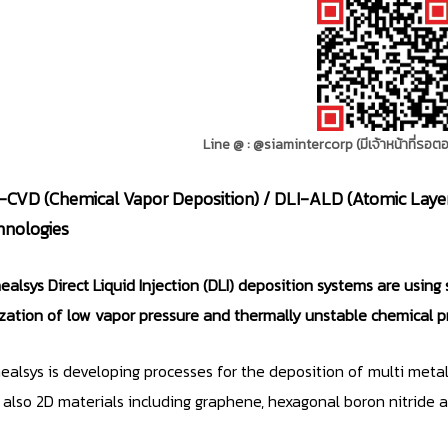
Line @ : @siamintercorp (มีเจ้าหน้าที่รอ
-CVD (Chemical Vapor Deposition) / DLI-ALD (Atomic Layer 
hnologies
alsys Direct Liquid Injection (DLI) deposition systems are using 
ization of low vapor pressure and thermally unstable chemical p
alsys is developing processes for the deposition of multi metalli
also 2D materials including graphene, hexagonal boron nitride 