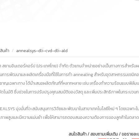
สินค้า
annealsys-dli-cvd-dli-ald
ัท สยามอินเตอร์คอร์ป (ประเทศไทย) จำกัด ตัวแทนจำหน่ายอย่างเป็นทางการสำหรับ
านการพัฒนาและผลิตเครื่องมือที่ใช้ในการทำ annealing สำหรับอุตสาหกรรมเซมิคอนดั
ยวชาญเฉพาะทาง ได้นำเสนอผลิตภัณฑ์ที่หลากหลาย เช่น เครื่องทำความร้อนแบบฟิล์
ัตโนมัติ ซึ่งช่วยในการปรับปรุงคุณสมบัติของวัสดุ และเพิ่มประสิทธิภาพในกระบวน
ALSYS มุ่งมั่นที่จะสนับสนุนการวิจัยและพัฒนาในสาขาเทคโนโลยีใหม่ ๆ โดยเฉพาะในด
ณภาพสูงและมีความแม่นยำ เพื่อให้สามารถตอบสนองความต้องการของลูกค้าในตลาดที่ม
สนใจสินค้า / สอบถามเพิ่มเติม / ขอรายละเอ