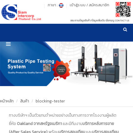
ภาษา :
เข้าสู่ระบบ
/
สมัครสมาชิก
สอบถามข้อมูลสินค้า/ข้อมูลเพิ่มเติม เลือกเมนู CONTACT US
เวลาทำการ: จันทร์-ศุกร์ เวลา 09:00-17:30 น.
!
!
รู้ลึก รู้จริง เรื่องเครื่องมือทดสอบวัสดุ ! ยืน 1 เรื่องมาตรฐานการให้บริการ
NEW WEBSITE
HOME
PRODUCT
OUR CLIENTS
OUR WORKS
หน้าหลัก
สินค้า
blocking-tester
CALIBRATION
ทางบริษัทฯ เป็นตัวแทนจำหน่ายอย่างเป็นทางการจากโรงงานผู้ผลิต
ยี่ห้อ
Oakland
จากสหรัฐอเมริกา
และมีทีมงาน
บริการหลังการขาย
CONTACT US
(After Sales Service)
พร้อม
บริการสอบเทียบ
และ
บริการสอบเทียบ