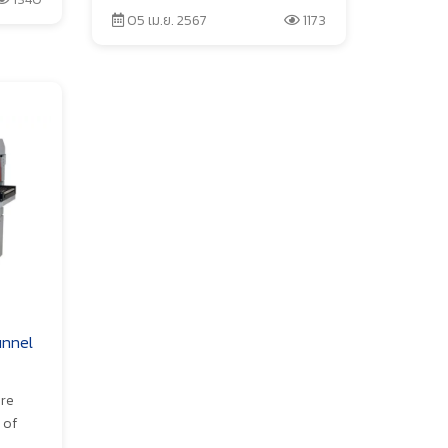
05 เม.ย. 2567
1173
unnel
are
 of