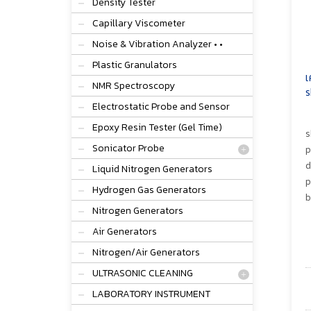
Density Tester
Capillary Viscometer
Noise & Vibration Analyzer • •
Plastic Granulators
เ
NMR Spectroscopy
s
Electrostatic Probe and Sensor
Epoxy Resin Tester (Gel Time)
s
Sonicator Probe
p
d
Liquid Nitrogen Generators
p
Hydrogen Gas Generators
b
Nitrogen Generators
Air Generators
Nitrogen/Air Generators
ULTRASONIC CLEANING
LABORATORY INSTRUMENT