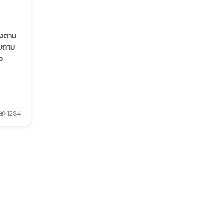
ลงตาม
อบถาม
p
1284