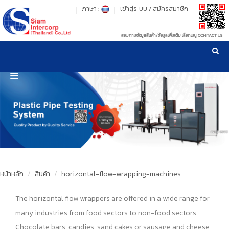
ภาษา :
เข้าสู่ระบบ
/
สมัครสมาชิก
สอบถามข้อมูลสินค้า/ข้อมูลเพิ่มเติม เลือกเมนู CONTACT US
เวลาทำการ: จันทร์-ศุกร์ เวลา 09:00-17:30 น.
!
!
รู้ลึก รู้จริง เรื่องเครื่องมือทดสอบวัสดุ ! ยืน 1 เรื่องมาตรฐานการให้บริการ
NEW WEBSITE
HOME
PRODUCT
OUR CLIENTS
OUR WORKS
หน้าหลัก
สินค้า
horizontal-flow-wrapping-machines
CALIBRATION
The horizontal flow wrappers are offered in a wide range for
many industries from food sectors to non-food sectors.
CONTACT US
Chocolate bars, candies, sand cakes or sausage and cheese