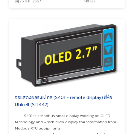
25 มี.ค. 2567
1221
จอแสดงผลระยะไกล (S401 - remote display) ยี่ห้อ
Utilcell (SIT442)
S401 is a Modbus small display working on OLED
technology and which allow display the information from
Modbus RTU equipments.