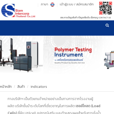
ภาษา :
เข้าสู่ระบบ
/
สมัครสมาชิก
สอบถามข้อมูลสินค้า/ข้อมูลเพิ่มเติม เลือกเมนู CONTACT US
เวลาทำการ: จันทร์-ศุกร์ เวลา 09:00-17:30 น.
!
!
รู้ลึก รู้จริง เรื่องเครื่องมือทดสอบวัสดุ ! ยืน 1 เรื่องมาตรฐานการให้บริการ
NEW WEBSITE
HOME
PRODUCT
OUR CLIENTS
OUR WORKS
หน้าหลัก
สินค้า
indicators
CALIBRATION
ทางบริษัทฯ เป็นตัวแทนจำหน่ายอย่างเป็นทางการจากโรงงานผู้
ผลิต
บริษัทชั้นนำระดับโลกที่เชี่ยวชาญในการผลิต
เซลล์โหลด (Load
CONTACT US
Cells)
ยี่ห้อ Utilcell
อุปกรณ์เสริม และตัวแสดงผลสำหรับการชั่งน้ำ