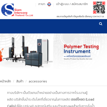
ภาษา :
เข้าสู่ระบบ
/
สมัครสมาชิก
สอบถามข้อมูลสินค้า/ข้อมูลเพิ่มเติม เลือกเมนู CONTACT US
เวลาทำการ: จันทร์-ศุกร์ เวลา 09:00-17:30 น.
!
!
รู้ลึก รู้จริง เรื่องเครื่องมือทดสอบวัสดุ ! ยืน 1 เรื่องมาตรฐานการให้บริการ
NEW WEBSITE
HOME
PRODUCT
OUR CLIENTS
OUR WORKS
หน้าหลัก
สินค้า
accessories
CALIBRATION
ทางบริษัทฯ เป็นตัวแทนจำหน่ายอย่างเป็นทางการจากโรงงานผู้
ผลิต
บริษัทชั้นนำระดับโลกที่เชี่ยวชาญในการผลิต
เซลล์โหลด (Load
CONTACT US
Cells)
ยี่ห้อ Utilcell
อุปกรณ์เสริม และตัวแสดงผลสำหรับการชั่งน้ำ