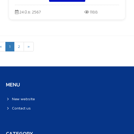
24 มิ.ย. 2567
1188
«
1
2
»
MENU
New website
Contact us
CATEGORY