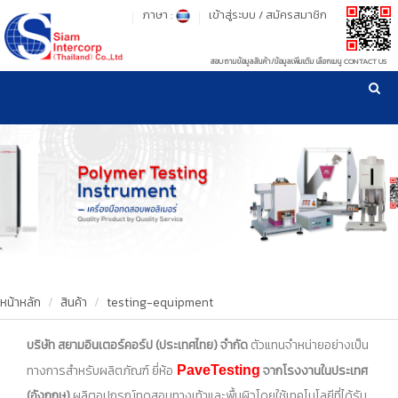
ภาษา :
เข้าสู่ระบบ
/
สมัครสมาชิก
สอบถามข้อมูลสินค้า/ข้อมูลเพิ่มเติม เลือกเมนู CONTACT US
เวลาทำการ: จันทร์-ศุกร์ เวลา 09:00-17:30 น.
!
!
รู้ลึก รู้จริง เรื่องเครื่องมือทดสอบวัสดุ ! ยืน 1 เรื่องมาตรฐานการให้บริการ
NEW WEBSITE
HOME
PRODUCT
OUR CLIENTS
OUR WORKS
หน้าหลัก
สินค้า
testing-equipment
CALIBRATION
บริษัท สยามอินเตอร์คอร์ป (ประเทศไทย) จำกัด
ตัวแทนจำหน่ายอย่างเป็น
ทางการสำหรับผลิตภัณฑ์
ยี่ห้อ
จากโรงงานในประเทศ
PaveTesting
CONTACT US
(อังกฤษ)
ผลิตอุปกรณ์ทดสอบทางเท้าและพื้นผิวโดยใช้เทคโนโลยีที่ได้รับ