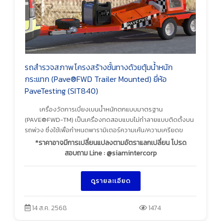
รถสำรวจสภาพโครงสร้างชั้นทางด้วยตุ้มน้ำหนัก
กระแทก (Pave®FWD Trailer Mounted) ยี่ห้อ
PaveTesting (SIT840)
เครื่องวัดการเบี่ยงเบนน้ำหนักตกแบบมาตรฐาน
(PAVE®FWD-TM) เป็นเครื่องทดสอบแบบไม่ทำลายแบบติดตั้งบน
รถพ่วง ซึ่งใช้เพื่อกำหนดพารามิเตอร์ความเค้น/ความเครียดข
*ราคาอาจมีการเปลี่ยนแปลงตามอัตราแลกเปลี่ยน โปรด
สอบถาม Line : @siamintercorp
ดูรายละเอียด
14 ส.ค. 2568
1474