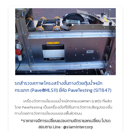
รถสำรวจสภาพโครงสร้างชั้นทางด้วยตุ้มน้ำหนัก
กระแทก (Pave®MLS11) ยี่ห้อ PaveTesting (SIT847)
เครื่องวัดการเบี่ยงเบนน้ำหนักตกแบบพกพา (LWD) ที่ผลิต
โดย PaveTesting เป็นเครื่องมือที่ใช้ในการวัดการเสียรูปของชั้น
ทางโดยการวัดการเบี่ยงเบนของพื้นผิวถนน
*ราคาอาจมีการเปลี่ยนแปลงตามอัตราแลกเปลี่ยน โปรด
สอบถาม Line : @siamintercorp