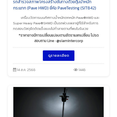
รถสำรวจสภาพโครงสร้างชั้นทางด้วยตุ้มน้ำหนัก
กระแทก (Pave HWD) ยี่ห้อ PaveTesting (SIT842)
เครื่องวัดการเบนทิศทางน้ำหนักตกหนัก Pave®HWD และ
Super Heavy Pave®SHWD เป็นรถพ่วงเพลาคู่ที่ใช้สำหรับการ
ทดสอบวัสดุยึดติดแข็งแบบไม่ทำลายตามที่พบในรันเวย
*ราคาอาจมีการเปลี่ยนแปลงตามอัตราแลกเปลี่ยน โปรด
สอบถาม Line : @siamintercorp
ดูรายละเอียด
14 ส.ค. 2568
1448