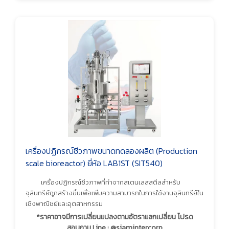
เครื่องปฏิกรณ์ชีวภาพขนาดทดลองผลิต (Production
scale bioreactor) ยี่ห้อ LAB1ST (SIT540)
เครื่องปฏิกรณ์ชีวภาพที่ทำจากสเตนเลสสตีลสำหรับ
จุลินทรีย์ถูกสร้างขึ้นเพื่อเพิ่มความสามารถในการใช้งานจุลินทรีย์ใน
เชิงพาณิชย์และอุตสาหกรรม
*ราคาอาจมีการเปลี่ยนแปลงตามอัตราแลกเปลี่ยน โปรด
สอบถาม Line : @siamintercorp