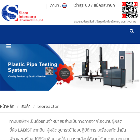
ภาษา :
เข้าสู่ระบบ
/
สมัครสมาชิก
สอบถามข้อมูลสินค้า/ข้อมูลเพิ่มเติม เลือกเมนู CONTACT US
เวลาทำการ: จันทร์-ศุกร์ เวลา 09:00-17:30 น.
!
!
รู้ลึก รู้จริง เรื่องเครื่องมือทดสอบวัสดุ ! ยืน 1 เรื่องมาตรฐานการให้บริการ
NEW WEBSITE
HOME
PRODUCT
OUR CLIENTS
OUR WORKS
หน้าหลัก
สินค้า
bioreactor
CALIBRATION
ทางบริษัทฯ เป็นตัวแทนจำหน่ายอย่างเป็นทางการจากโรงงานผู้ผลิต
ยี่ห้อ
LAB1ST
จากจีน
ผู้ผลิตอุปกรณ์ห้องปฏิบัติการ เครื่องสกัดน้ำมัน
CONTACT US
พืช และเครื่องปฏิกิริยาชีวภาพ
ให้สามารถเลือกใช้งานได้อย่างหลากหลาย