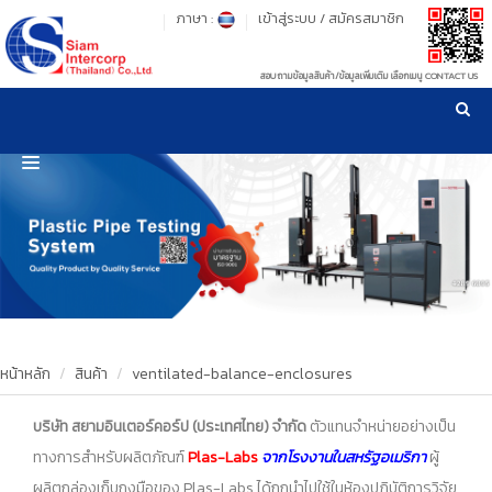
ภาษา :
เข้าสู่ระบบ
/
สมัครสมาชิก
สอบถามข้อมูลสินค้า/ข้อมูลเพิ่มเติม เลือกเมนู CONTACT US
เวลาทำการ: จันทร์-ศุกร์ เวลา 09:00-17:30 น.
!
!
รู้ลึก รู้จริง เรื่องเครื่องมือทดสอบวัสดุ ! ยืน 1 เรื่องมาตรฐานการให้บริการ
NEW WEBSITE
HOME
PRODUCT
OUR CLIENTS
OUR WORKS
หน้าหลัก
สินค้า
ventilated-balance-enclosures
CALIBRATION
บริษัท สยามอินเตอร์คอร์ป (ประเทศไทย) จำกัด
ตัวแทนจำหน่ายอย่างเป็น
ทางการสำหรับผลิตภัณฑ์
Plas-Labs
จากโรงงานในสหรัฐอเมริกา
ผู้
CONTACT US
ผลิตกล่องเก็บถุงมือของ Plas-Labs ได้ถูกนำไปใช้ในห้องปฏิบัติการวิจัย