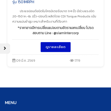
รุ่น 1501MRPH
ประแจปอนด์ชนิดไมโครมิเตอร์ขนาด 1/4 นิ้ว มีช่วงแรงบิด
20-150 In.-lb. (นิ้ว-ปอนด์) ผลิตโดย CDI Torque Products เน้น
ความแม่นยำสูง เหมาะสำหรับงานที่ต้องกา
*ราคาอาจมีการเปลี่ยนแปลงตามอัตราแลกเปลี่ยน โปรด
สอบถาม Line : @siamintercorp
ดูรายละเอียด
09 มี.ค. 2569
1719
MENU