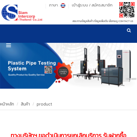
ภาษา :
เข้าสู่ระบบ
/
สมัครสมาชิก
สอบถามข้อมูลสินค้า/ข้อมูลเพิ่มเติม เลือกเมนู CONTACT US
เวลาทำการ: จันทร์-ศุกร์ เวลา 09:00-17:30 น.
!
!
รู้ลึก รู้จริง เรื่องเครื่องมือทดสอบวัสดุ ! ยืน 1 เรื่องมาตรฐานการให้บริการ
NEW WEBSITE
HOME
PRODUCT
OUR CLIENTS
OUR WORKS
หน้าหลัก
สินค้า
product
CALIBRATION
CONTACT US
ทางบริษัทฯ ขอดำเนินการยกเลิกบริการ รับฝากซื้อ