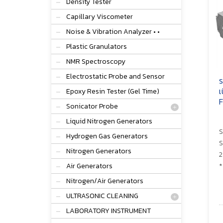
Density Tester
Capillary Viscometer
Noise & Vibration Analyzer • •
Plastic Granulators
NMR Spectroscopy
Electrostatic Probe and Sensor
ร
เ
Epoxy Resin Tester (Gel Time)
F
Sonicator Probe
Liquid Nitrogen Generators
S
Hydrogen Gas Generators
S
Nitrogen Generators
2
Air Generators
*
Nitrogen/Air Generators
ULTRASONIC CLEANING
LABORATORY INSTRUMENT