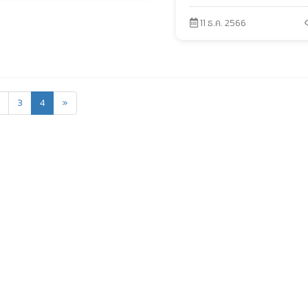
11 ธ.ค. 2566
3
4
»