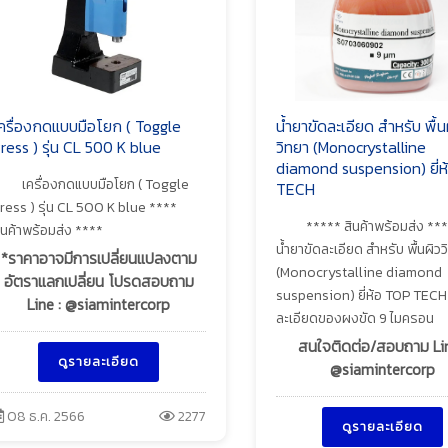
ครื่องกดแบบมือโยก ( Toggle
น้ำยาขัดละเอียด สำหรับ พื้น
ress ) รุ่น CL 500 K blue
วิทยา (Monocrystalline
diamond suspension) ยี่ห
เครื่องกดแบบมือโยก ( Toggle
TECH
ress ) รุ่น CL 500 K blue ****
***** สินค้าพร้อมส่ง **
ินค้าพร้อมส่ง ****
น้ำยาขัดละเอียด สำหรับ พื้นผิวว
*ราคาอาจมีการเปลี่ยนแปลงตาม
(Monocrystalline diamond
อัตราแลกเปลี่ยน โปรดสอบถาม
suspension) ยี่ห้อ TOP TECH
Line : @siamintercorp
ละเอียดของผงขัด 9 ไมครอน
สนใจติดต่อ/สอบถาม Lin
ดูรายละเอียด
@siamintercorp
08 ธ.ค. 2566
2277
ดูรายละเอียด