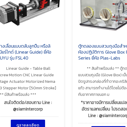
างเลื่อนแบบตลับลูกปืน หรือลิ
ตู้ทดลองแบบสวมถุงมือสำห
นียร์ไกด์ (Linear Guide) ยี่ห้อ
ห้องปฎิบัติการ Glove Box
UYU รุ่น FSL40
Series ยี่ห้อ Plas-Labs
Linear Guide - Table Ball
** สินค้าพร้อมส่ง ** ตู้
crew Motion CNC Linear Guide
แบบสวมถุงมือ (Glove Box) เป
tage Actuator Motorized Nema
ปิดรูปทรงกล่องที่ทำจากอะคริลิ
3 Stepper Motor [50mm Stroke]
แก้ว สามารถทำงานได้โดยไม่ต้อ
** มีสินค้าพร้อมส่ง ***
กับอากาศภายนอก ม
สนใจติดต่อ/สอบถาม Line :
*ราคาอาจมีการเปลี่ยนแป
@siamintercorp
อัตราแลกเปลี่ยน โปรดส
Line : @siamintercor
ดูรายละเอียด