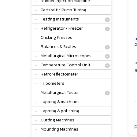
Rubber Injection Machine
Peristaltic Pump Tubing
Testing Instruments
Refrigerator / Freezer
Clicking Presses
เ
P
Balances & Scales
Metallurgical Microscopes
P
Temperature Control Unit
ส
Retroreflectometer
Tribometers
Metallurgical Tester
Lapping & machines
Lapping & polishing
Cutting Machines
Mounting Machines