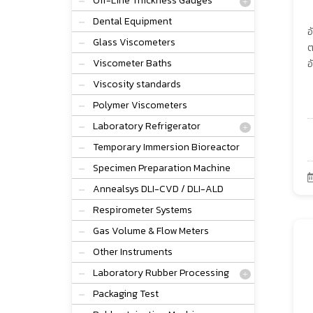
Off-Line Thickness Gauges
Dental Equipment
อ
Glass Viscometers
ต
Viscometer Baths
อ
Viscosity standards
Polymer Viscometers
Laboratory Refrigerator
Temporary Immersion Bioreactor
Specimen Preparation Machine
Annealsys DLI-CVD / DLI-ALD
Respirometer Systems
Gas Volume & Flow Meters
Other Instruments
Laboratory Rubber Processing
Packaging Test