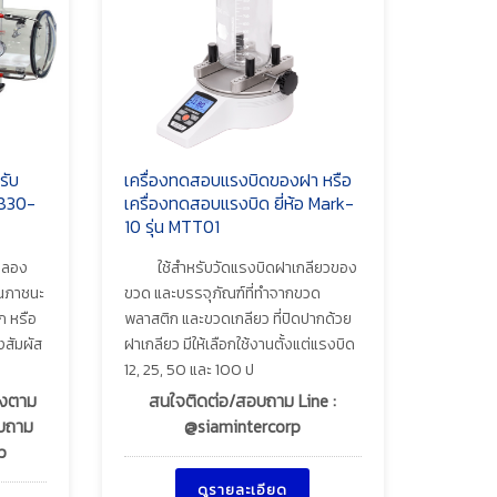
รับ
เครื่องทดสอบแรงบิดของฝา หรือ
 830-
เครื่องทดสอบแรงบิด ยี่ห้อ Mark-
10 รุ่น MTT01
ทดลอง
ใช้สำหรับวัดแรงบิดฝาเกลียวของ
็นภาชนะ
ขวด และบรรจุภัณฑ์ที่ทำจากขวด
ก หรือ
พลาสติก และขวดเกลียว ที่ปิดปากด้วย
งสัมผัส
ฝาเกลียว มีให้เลือกใช้งานตั้งแต่แรงบิด
12, 25, 50 และ 100 ป
ลงตาม
สนใจติดต่อ/สอบถาม Line :
อบถาม
@siamintercorp
p
ดูรายละเอียด