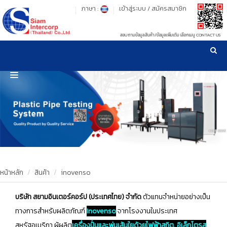
ภาษา :
เข้าสู่ระบบ
/
สมัครสมาชิก
สอบถามข้อมูลสินค้า/ข้อมูลเพิ่มเติม เลือกเมนู CONTACT US
เวลาทำการ: จันทร์-ศุกร์ เวลา 09:00-17:30 น.
!
!
รู้ลึก รู้จริง เรื่องเครื่องมือทดสอบวัสดุ ! ยืน 1 เรื่องมาตรฐานการให้บริการ
NEW WEBSITE
HOME
PRODUCT
OUR CLIENTS
OUR WORKS
หน้าหลัก
สินค้า
inovenso
CALIBRATION
บริษัท สยามอินเตอร์คอร์ป (ประเทศไทย) จำกัด
ตัวแทนจำหน่ายอย่างเป็น
ทางการสำหรับผลิตภัณฑ์
Inovenso
จากโรงงานในประเทศ
CONTACT US
สหรัฐอเมริกา ผู้ผลิต
เครื่องปั่นและพ่นเส้นใยด้วยไฟฟ้าสถิต, อิเล็กโตรส