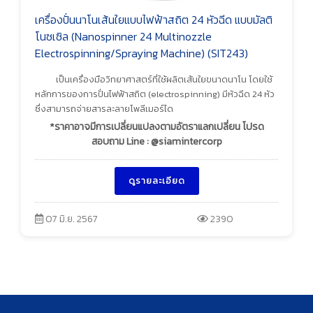
เครื่องปั่นนาโนเส้นใยแบบไฟฟ้าสถิต 24 หัวฉีด แบบมัลติ
โนซเซิล (Nanospinner 24 Multinozzle
Electrospinning/Spraying Machine) (SIT243)
เป็นเครื่องมือวิทยาศาสตร์ที่ใช้ผลิตเส้นใยขนาดนาโน โดยใช้
หลักการของการปั่นไฟฟ้าสถิต (electrospinning) มีหัวฉีด 24 หัว
ซึ่งสามารถจ่ายสารละลายโพลีเมอร์ได
*ราคาอาจมีการเปลี่ยนแปลงตามอัตราแลกเปลี่ยน โปรด
สอบถาม Line : @siamintercorp
ดูรายละเอียด
07 มิ.ย. 2567
2390