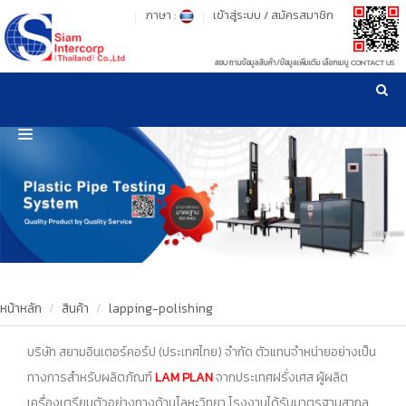
ภาษา :
เข้าสู่ระบบ
/
สมัครสมาชิก
สอบถามข้อมูลสินค้า/ข้อมูลเพิ่มเติม เลือกเมนู CONTACT US
เวลาทำการ: จันทร์-ศุกร์ เวลา 09:00-17:30 น.
!
!
รู้ลึก รู้จริง เรื่องเครื่องมือทดสอบวัสดุ ! ยืน 1 เรื่องมาตรฐานการให้บริการ
NEW WEBSITE
HOME
PRODUCT
OUR CLIENTS
OUR WORKS
หน้าหลัก
สินค้า
lapping-polishing
CALIBRATION
บริษัท สยามอินเตอร์คอร์ป (ประเทศไทย) จำกัด ตัวแทนจำหน่ายอย่างเป็น
ทางการสำหรับผลิตภัณฑ์
LAM PLAN
จากประเทศฝรั่งเศส ผู้ผลิต
CONTACT US
เครื่องเตรียมตัวอย่างทางด้านโลหะวิทยา โรงงานได้รับมาตรฐานสากล