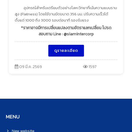
อุปกรณ์สำหรับเตรียมตัวอย่างโลหะวิทยาที่เน้นความแบนราบ
สูง (Flatness) โดยใช้จานขัดขนาด 356 มม. ปรับความเร็วได้
ตั้งแต่ 1000 ถึง 3000 รอบต่อนาที รองรับแรง
*ราคาอาจมีการเปลี่ยนแปลงตามอัตราแลกเปลี่ยน โปรด
สอบถาม Line : @siamintercorp
ดูรายละเอียด
09 มี.ค. 2569
1597
MENU
New website