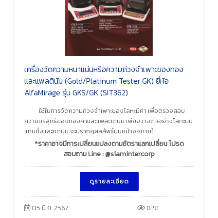
เครื่องวัดความหนาแน่นหรือความถ่วงจำเพาะของทอง
และแพลตินัม (Gold/Platinum Tester GK) ยี่ห้อ
AlfaMirage รุ่น GKS/GK (SIT362)
ใช้ในการวัดความถ่วงจำเพาะของโลหะมีค่า เพื่อตรวจสอบ
ความบริสุทธิ์ของทองคำและแพลตตินัม เพียงวางตัวอย่างโลหะบน
แท่นชั่งและกดปุ่ม จะปรากฏผลลัพธ์บนหน้าจอภายใ
*ราคาอาจมีการเปลี่ยนแปลงตามอัตราแลกเปลี่ยน โปรด
สอบถาม Line : @siamintercorp
ดูรายละเอียด
05 มิ.ย. 2567
8191