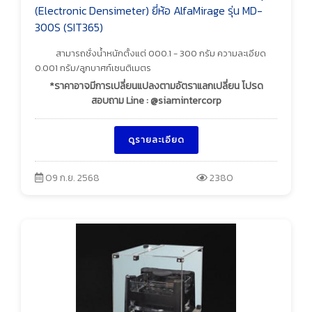
(Electronic Densimeter) ยี่ห้อ AlfaMirage รุ่น MD-
300S (SIT365)
สามารถชั่งน้ำหนักตั้งแต่ 000.1 - 300 กรัม ความละเอียด
0.001 กรัม/ลูกบาศก์เซนติเมตร
*ราคาอาจมีการเปลี่ยนแปลงตามอัตราแลกเปลี่ยน โปรด
สอบถาม Line : @siamintercorp
ดูรายละเอียด
09 ก.ย. 2568
2380