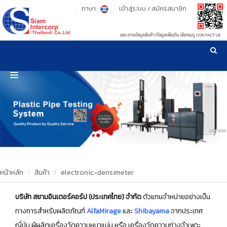
ภาษา :
เข้าสู่ระบบ
/
สมัครสมาชิก
สอบถามข้อมูลสินค้า/ข้อมูลเพิ่มเติม เลือกเมนู CONTACT US
เวลาทำการ: จันทร์-ศุกร์ เวลา 09:00-17:30 น.
!
!
รู้ลึก รู้จริง เรื่องเครื่องมือทดสอบวัสดุ ! ยืน 1 เรื่องมาตรฐานการให้บริการ
NEW WEBSITE
HOME
PRODUCT
OUR CLIENTS
OUR WORKS
หน้าหลัก
สินค้า
electronic-densimeter
CALIBRATION
บริษัท สยามอินเตอร์คอร์ป (ประเทศไทย) จำกัด
ตัวแทนจำหน่ายอย่างเป็น
ทางการสำหรับผลิตภัณฑ์
AlfaMirage
และ
Shibayama
จากประเทศ
CONTACT US
ญี่ปุ่น ผู้ผลิตเครื่องวัดความหนาแน่น หรือ เครื่องวัดความถ่วงจำเพาะ