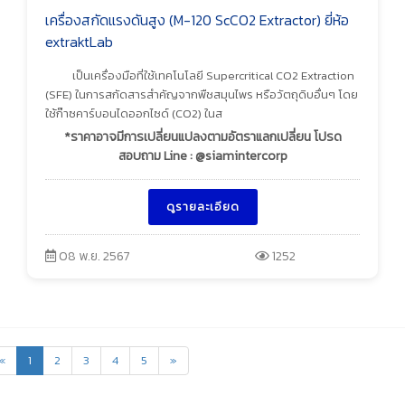
เครื่องสกัดแรงดันสูง (M-120 ScCO2 Extractor) ยี่ห้อ
extraktLab
เป็นเครื่องมือที่ใช้เทคโนโลยี Supercritical CO2 Extraction
(SFE) ในการสกัดสารสำคัญจากพืชสมุนไพร หรือวัตถุดิบอื่นๆ โดย
ใช้ก๊าซคาร์บอนไดออกไซด์ (CO2) ในส
*ราคาอาจมีการเปลี่ยนแปลงตามอัตราแลกเปลี่ยน โปรด
สอบถาม Line : @siamintercorp
ดูรายละเอียด
08 พ.ย. 2567
1252
«
1
2
3
4
5
»