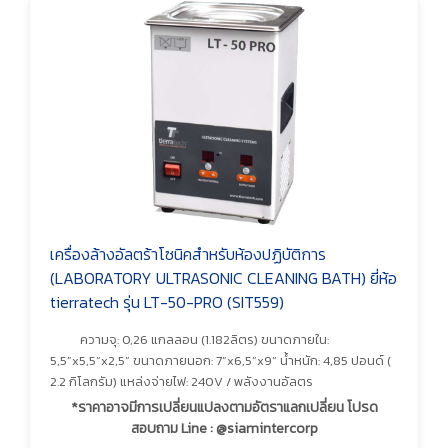
เครื่องล้างอัลตร้าโซนิคสำหรับห้องปฏิบัติการ
(LABORATORY ULTRASONIC CLEANING BATH) ยี่ห้อ
tierratech รุ่น LT-50-PRO (SIT559)
ความจุ: 0,26 แกลลอน (1.182ลิตร) ขนาดภายใน:
5,5”x5,5”x2,5” ขนาดภายนอก: 7”x6,5”x9” น้ำหนัก: 4,85 ปอนด์ (
2.2 กิโลกรัม) แหล่งจ่ายไฟ: 240V / พลังงานอัลตร
*ราคาอาจมีการเปลี่ยนแปลงตามอัตราแลกเปลี่ยน โปรด
สอบถาม Line : @siamintercorp